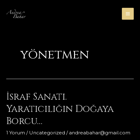
İçeriğe
atla
MA
ME
yönetmen
İsraf Sanatı.
Yaratıcılığın Doğaya
Borcu…
1 Yorum
/
Uncategorized
/
andreabahar@gmail.com