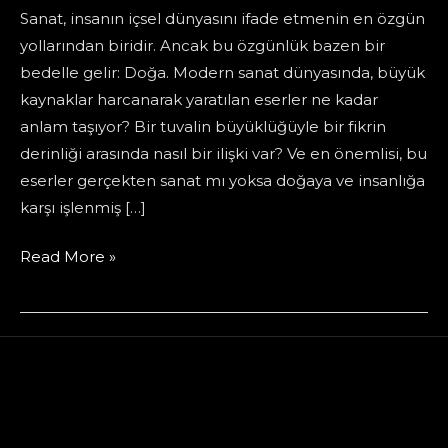
Sanat, insanın içsel dünyasını ifade etmenin en özgün
yollarından biridir. Ancak bu özgünlük bazen bir
bedelle gelir: Doğa. Modern sanat dünyasında, büyük
kaynaklar harcanarak yaratılan eserler ne kadar
anlam taşıyor? Bir tuvalin büyüklüğüyle bir fikrin
derinliği arasında nasıl bir ilişki var? Ve en önemlisi, bu
eserler gerçekten sanat mı yoksa doğaya ve insanlığa
karşı işlenmiş […]
İsraf
Read More »
Sanatı.
Yaratıcılığın
Doğaya
Borcu…