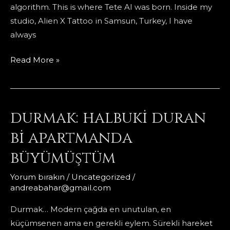
algorithm. This is where Tete AI was born. Inside my
studio, Alien X Tattoo in Samsun, Turkey, I have
always
When
Read More »
Art
Becomes
Intelligence
durmak: halbuki duran
bi apartmanda
büyümüştüm
Yorum bırakın
/
Uncategorized
/
andreabahar@gmail.com
Durmak… Modern çağda en unutulan, en
küçümsenen ama en gerekli eylem. Sürekli hareket