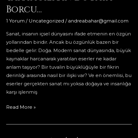
Eden
Borcu…
Düzen
1 Yorum
/
Uncategorized
/
andreabahar@gmail.com
Sanat, insanın içsel dünyasını ifade etmenin en özgün
yollarından biridir. Ancak bu özgünlük bazen bir
bedelle gelir: Doğa. Modern sanat dünyasında, büyük
kaynaklar harcanarak yaratılan eserler ne kadar
anlam taşıyor? Bir tuvalin büyüklüğüyle bir fikrin
derinliği arasında nasıl bir ilişki var? Ve en önemlisi, bu
eserler gerçekten sanat mı yoksa doğaya ve insanlığa
karşı işlenmiş
İsraf
Read More »
Sanatı.
Yaratıcılığın
Doğaya