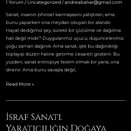
1 Yorum
/
Uncategorized
/
andreabahar@gmail.com
Sanat, insanın zihinsel karmaşasını yatıştıran, ama
bunu yaparken ona meydan okuyan bir alandır.
Hayat dediğimiz şey, sürekli bir çözülme ve dağılma
hali değil midir? Duygularımız uçucu, düşüncelerimiz
çoğu zaman dağınık. Ama sanat, işte bu dağınıklığı
toplayıp düzen haline getirme cesareti gösterir. Bu
yüzden, sanat entropiye teslim olmak bir yana, ona
direnir. Ama bunu savaşla değil,
Sanatın
Read More »
Zihni
Kandırma
Gücü:
İsraf Sanatı.
Kaosla
Dans
Yaratıcılığın Doğaya