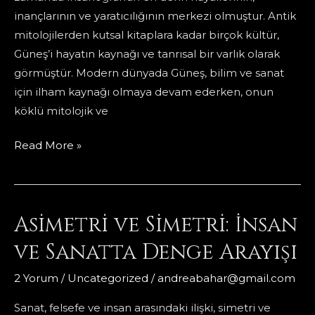
inançlarının ve yaratıcılığının merkezi olmuştur. Antik
mitolojilerden kutsal kitaplara kadar birçok kültür,
Güneş’i hayatın kaynağı ve tanrısal bir varlık olarak
görmüştür. Modern dünyada Güneş, bilim ve sanat
için ilham kaynağı olmaya devam ederken, onun
köklü mitolojik ve
Güneşe
Read More »
Dokunmak
Asimetri ve Simetri: İnsan
ve Sanatta Denge Arayışı
2 Yorum
/
Uncategorized
/
andreabahar@gmail.com
Sanat, felsefe ve insan arasındaki ilişki, simetri ve