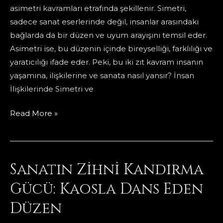
asimetri kavramları etrafında şekillenir. Simetri,
sadece sanat eserlerinde değil, insanlar arasındaki
bağlarda da bir düzen ve uyum arayışını temsil eder.
Asimetri ise, bu düzenin içinde bireyselliği, farklılığı ve
yaratıcılığı ifade eder. Peki, bu iki zıt kavram insanın
yaşamına, ilişkilerine ve sanata nasıl yansır? İnsan
İlişkilerinde Simetri ve
Asimetri
Read More »
ve
Simetri:
İnsan
Sanatın Zihni Kandırma
ve
Sanatta
Gücü: Kaosla Dans Eden
Denge
Düzen
Arayışı