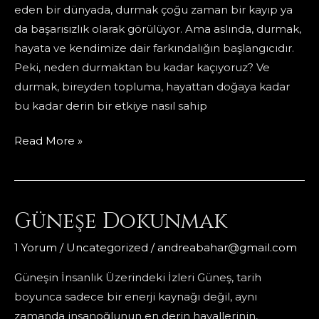
eden bir dünyada, durmak çoğu zaman bir kayıp ya
da başarısızlık olarak görülüyor. Ama aslında, durmak,
hayata ve kendimize dair farkındalığın başlangıcıdır.
Peki, neden durmaktan bu kadar kaçıyoruz? Ve
durmak, bireyden topluma, hayattan doğaya kadar
bu kadar derin bir etkiye nasıl sahip
durmak:
Read More »
halbuki
duran
bi
Güneşe Dokunmak
apartmanda
büyümüştüm
1 Yorum
/
Uncategorized
/
andreabahar@gmail.com
Güneşin İnsanlık Üzerindeki İzleri Güneş, tarih
boyunca sadece bir enerji kaynağı değil, aynı
zamanda insanoğlunun en derin hayallerinin,