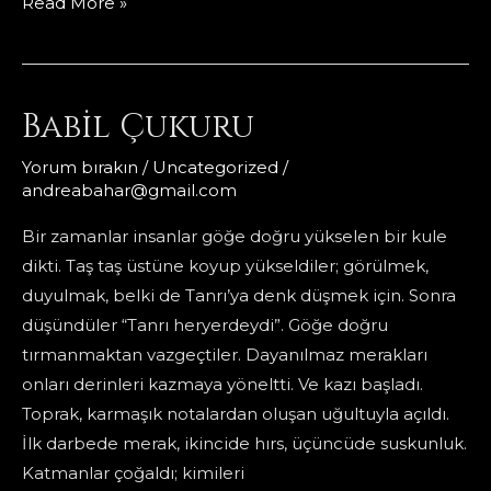
Yasağı
Read More »
Yasaklamak
Babil Çukuru
Yorum bırakın
/
Uncategorized
/
andreabahar@gmail.com
Bir zamanlar insanlar göğe doğru yükselen bir kule
dikti. Taş taş üstüne koyup yükseldiler; görülmek,
duyulmak, belki de Tanrı’ya denk düşmek için. Sonra
düşündüler “Tanrı heryerdeydi”. Göğe doğru
tırmanmaktan vazgeçtiler. Dayanılmaz merakları
onları derinleri kazmaya yöneltti. Ve kazı başladı.
Toprak, karmaşık notalardan oluşan uğultuyla açıldı.
İlk darbede merak, ikincide hırs, üçüncüde suskunluk.
Katmanlar çoğaldı; kimileri