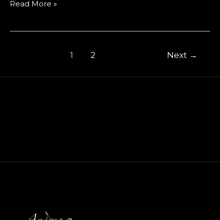
Sanatın
Read More »
Evrimi:
Geçmişten
Geleceğe
Post
1
2
Next
→
Bir
pagination
Yolculuk