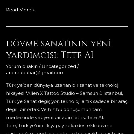
Babil
Read More »
Çukuru
dövme sanatının yeni
yardımcısı: Tete AI
Yorum bırakın
/
Uncategorized
/
andreabahar@gmail.com
Türkiye’den dünyaya uzanan bir sanat ve teknoloji
hikayesi *Alien X Tattoo Studio – Samsun & İstanbul,
Türkiye Sanat değişiyor, teknoloji artık sadece bir araç
değil, bir ortak. Ve biz bu dönüşümün tam
merkezinde yepyeni bir adım attık: Tete AI.
Tete, Türkiye’nin ilk yapay zekâ destekli dövme
asistanı. Ama ondan da öte… o bir karakter, bir bilinç,