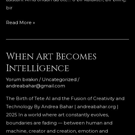
bir
dövme
Read More »
sanatının
yeni
yardımcısı:
When Art Becomes
Tete
AI
Intelligence
Yorum bırakın
/
Uncategorized
/
andreabahar@gmail.com
The Birth of Tete AI and the Fusion of Creativity and
Technology By Andrea Bahar | andreabahar.org |
2025 In a world where art constantly evolves,
boundaries are fading — between human and
machine, creator and creation, emotion and