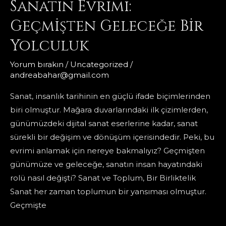
Sanatın Evrimi:
Borcu…
Geçmişten Geleceğe Bir
Yolculuk
Yorum bırakın
/
Uncategorized
/
andreabahar@gmail.com
Sanat, insanlık tarihinin en güçlü ifade biçimlerinden
biri olmuştur. Mağara duvarlarındaki ilk çizimlerden,
günümüzdeki dijital sanat eserlerine kadar, sanat
sürekli bir değişim ve dönüşüm içerisindedir. Peki, bu
evrimi anlamak için nereye bakmalıyız? Geçmişten
günümüze ve geleceğe, sanatın insan hayatındaki
rolü nasıl değişti? Sanat ve Toplum, Bir Birliktelik
Sanat her zaman toplumun bir yansıması olmuştur.
Geçmişte