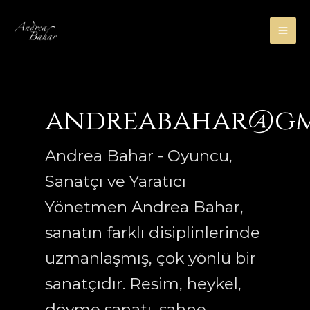
İçeriğe
atla
MA
ME
andreabahar@gm
Andrea Bahar - Oyuncu,
Sanatçı ve Yaratıcı
Yönetmen Andrea Bahar,
sanatın farklı disiplinlerinde
uzmanlaşmış, çok yönlü bir
sanatçıdır. Resim, heykel,
dövme sanatı, sahne