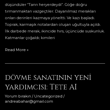
düşündüler “Tanrı heryerdeydi”. Göğe doğru
tırmanmaktan vazgeçtiler. Dayanılmaz merakları
onları derinleri kazmaya yöneltti. Ve kazı başladı.
Toprak, karmaşık notalardan oluşan uğultuyla açıldı.
İlk darbede merak, ikincide hırs, üçüncüde suskunluk.
Katmanlar çoğaldı; kimileri
Babil
Read More »
Çukuru
dövme sanatının yeni
yardımcısı: Tete AI
Yorum bırakın
/
Uncategorized
/
andreabahar@gmail.com