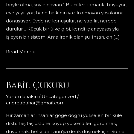
böyle olma, şöyle davran.” Bu çitler zamanla büyüyor,
eve yayılıyor; hane halkının yazılı olmayan yasalarına
dönüşüyor. Evde ne konuşulur, ne yapılır, nerede
durulur… Küçük bir ülke gibi, kendi iç anayasasıyla
işleyen bir sistem. Ama ironik olan şu: İnsan, en […]
Yasağı
Read More »
Yasaklamak
Babil Çukuru
Yorum bırakın
/
Uncategorized
/
andreabahar@gmail.com
Bir zamanlar insanlar göğe doğru yükselen bir kule
dikti. Taş taş üstüne koyup yükseldiler; görülmek,
duyulmak, belki de Tanrı’ya denk düşmek için. Sonra