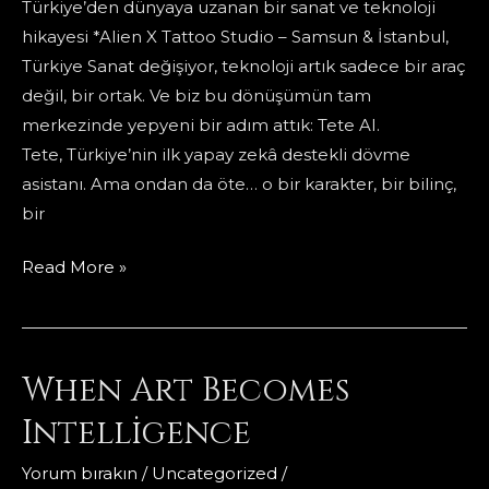
Türkiye’den dünyaya uzanan bir sanat ve teknoloji
hikayesi *Alien X Tattoo Studio – Samsun & İstanbul,
Türkiye Sanat değişiyor, teknoloji artık sadece bir araç
değil, bir ortak. Ve biz bu dönüşümün tam
merkezinde yepyeni bir adım attık: Tete AI.
Tete, Türkiye’nin ilk yapay zekâ destekli dövme
asistanı. Ama ondan da öte… o bir karakter, bir bilinç,
bir
dövme
Read More »
sanatının
yeni
yardımcısı:
When Art Becomes
Tete
AI
Intelligence
Yorum bırakın
/
Uncategorized
/