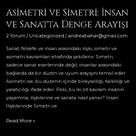
Asimetri ve Simetri: İnsan
ve Sanatta Denge Arayışı
2 Yorum
/
Uncategorized
/
andreabahar@gmail.com
Sanat, felsefe ve insan arasındaki ilişki, simetri ve
asimetri kavramları etrafında şekillenir. Simetri,
sadece sanat eserlerinde değil, insanlar arasındaki
bağlarda da bir düzen ve uyum arayışını temsil eder.
Asimetri ise, bu düzenin içinde bireyselliği, farklılığı ve
yaratıcılığı ifade eder. Peki, bu iki zıt kavram insanın
yaşamına, ilişkilerine ve sanata nasıl yansır? İnsan
İlişkilerinde Simetri ve
Asimetri
Read More »
ve