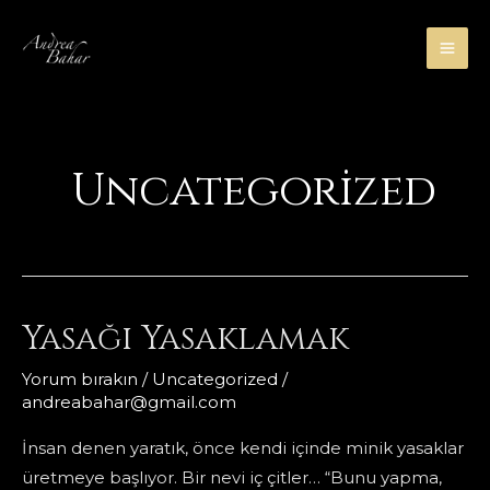
İçeriğe
atla
MA
ME
Uncategorized
Yasağı Yasaklamak
Yorum bırakın
/
Uncategorized
/
andreabahar@gmail.com
İnsan denen yaratık, önce kendi içinde minik yasaklar
üretmeye başlıyor. Bir nevi iç çitler… “Bunu yapma,