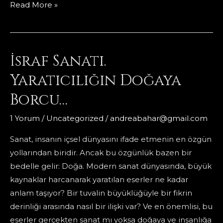
Sanatın
Read More »
Zihni
Kandırma
Gücü:
İsraf Sanatı.
Kaosla
Dans
Yaratıcılığın Doğaya
Eden
Borcu…
Düzen
1 Yorum
/
Uncategorized
/
andreabahar@gmail.com
Sanat, insanın içsel dünyasını ifade etmenin en özgün
yollarından biridir. Ancak bu özgünlük bazen bir
bedelle gelir: Doğa. Modern sanat dünyasında, büyük
kaynaklar harcanarak yaratılan eserler ne kadar
anlam taşıyor? Bir tuvalin büyüklüğüyle bir fikrin
derinliği arasında nasıl bir ilişki var? Ve en önemlisi, bu
eserler gerçekten sanat mı yoksa doğaya ve insanlığa