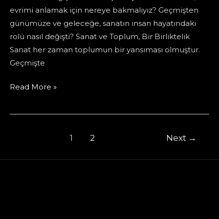
evrimi anlamak için nereye bakmalıyız? Geçmişten
günümüze ve geleceğe, sanatın insan hayatındaki
rolü nasıl değişti? Sanat ve Toplum, Bir Birliktelik
Sanat her zaman toplumun bir yansıması olmuştur.
Geçmişte
Sanatın
Read More »
Evrimi:
Geçmişten
Geleceğe
Post
1
2
Next
→
Bir
pagination
Yolculuk