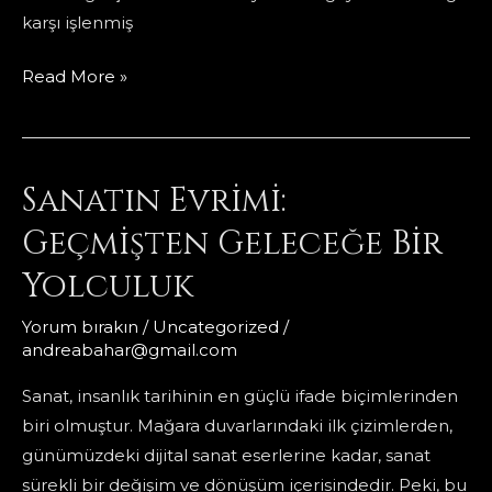
karşı işlenmiş
İsraf
Read More »
Sanatı.
Yaratıcılığın
Doğaya
Sanatın Evrimi:
Borcu…
Geçmişten Geleceğe Bir
Yolculuk
Yorum bırakın
/
Uncategorized
/
andreabahar@gmail.com
Sanat, insanlık tarihinin en güçlü ifade biçimlerinden
biri olmuştur. Mağara duvarlarındaki ilk çizimlerden,
günümüzdeki dijital sanat eserlerine kadar, sanat
sürekli bir değişim ve dönüşüm içerisindedir. Peki, bu