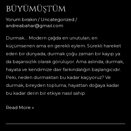
büyümüştüm
Yorum bırakın
/
Uncategorized
/
andreabahar@gmail.com
Durmak… Modern çağda en unutulan, en
küçümsenen ama en gerekli eylem. Sürekli hareket
eden bir dünyada, durmak çoğu zaman bir kayıp ya
da başarısızlık olarak görülüyor. Ama aslında, durmak,
hayata ve kendimize dair farkındalığın başlangıcıdır.
Peki, neden durmaktan bu kadar kaçıyoruz? Ve
durmak, bireyden topluma, hayattan doğaya kadar
bu kadar derin bir etkiye nasıl sahip
durmak:
Read More »
halbuki
duran
bi