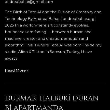
andreabahar@gmail.com
The Birth of Tete AI and the Fusion of Creativity and
Technology By Andrea Bahar | andreabahar.org |
2025 In a world where art constantly evolves,
boundaries are fading — between human and
machine, creator and creation, emotion and
algorithm. This is where Tete AI was born. Inside my
studio, Alien X Tattoo in Samsun, Turkey, I have
always
When
Read More »
Art
Becomes
Intelligence
durmak: halbuki duran
bi apartmanda