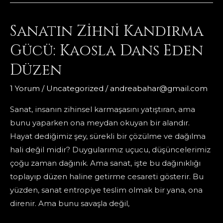
Simetri:
İnsan
Sanatın Zihni Kandırma
ve
Sanatta
Gücü: Kaosla Dans Eden
Denge
Düzen
Arayışı
1 Yorum
/
Uncategorized
/
andreabahar@gmail.com
Sanat, insanın zihinsel karmaşasını yatıştıran, ama
bunu yaparken ona meydan okuyan bir alandır.
Hayat dediğimiz şey, sürekli bir çözülme ve dağılma
hali değil midir? Duygularımız uçucu, düşüncelerimiz
çoğu zaman dağınık. Ama sanat, işte bu dağınıklığı
toplayıp düzen haline getirme cesareti gösterir. Bu
yüzden, sanat entropiye teslim olmak bir yana, ona
direnir. Ama bunu savaşla değil,