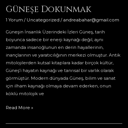
Güneşe Dokunmak
apartmanda
büyümüştüm
1 Yorum
/
Uncategorized
/
andreabahar@gmail.com
Güneşin İnsanlık Üzerindeki İzleri Güneş, tarih
boyunca sadece bir enerji kaynağı değil, aynı
zamanda insanoğlunun en derin hayallerinin,
inançlarının ve yaratıcılığının merkezi olmuştur. Antik
mitolojilerden kutsal kitaplara kadar birçok kültür,
Güneş’i hayatın kaynağı ve tanrısal bir varlık olarak
görmüştür. Modern dünyada Güneş, bilim ve sanat
için ilham kaynağı olmaya devam ederken, onun
köklü mitolojik ve
Güneşe
Read More »
Dokunmak