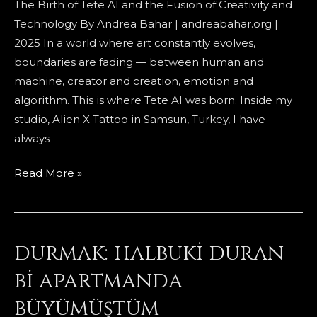
The Birth of Tete AI and the Fusion of Creativity and
Technology By Andrea Bahar | andreabahar.org |
2025 In a world where art constantly evolves,
boundaries are fading — between human and
machine, creator and creation, emotion and
algorithm. This is where Tete AI was born. Inside my
studio, Alien X Tattoo in Samsun, Turkey, I have
always
When
Read More »
Art
Becomes
Intelligence
durmak: halbuki duran
bi apartmanda
büyümüştüm