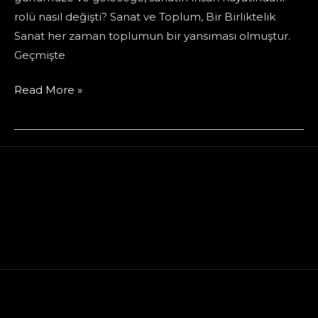
rolü nasıl değişti? Sanat ve Toplum, Bir Birliktelik
Sanat her zaman toplumun bir yansıması olmuştur.
Geçmişte
Sanatın
Read More »
Evrimi:
Geçmişten
Geleceğe
Bir
Yolculuk