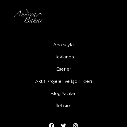
Ana sayfa
Hakkında
Eserler
Aktif Projeler Ve İşbirlikleri
Blog Yazıları
İletişim