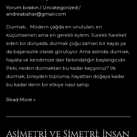
Yorum bırakın
/
Uncategorized
/
andreabahar@gmail.com
Durmak… Modern çağda en unutulan, en
küçümsenen ama en gerekli eylem. Sürekli hareket
eden bir dünyada, durmak çoğu zaman bir kayıp ya
da başarısızlık olarak görülüyor. Ama aslında, durmak,
hayata ve kendimize dair farkındalığın başlangıcıdır.
Peki, neden durmaktan bu kadar kaçıyoruz? Ve
durmak, bireyden topluma, hayattan doğaya kadar
bu kadar derin bir etkiye nasıl sahip
durmak:
Read More »
halbuki
duran
bi
Asimetri ve Simetri: İnsan
apartmanda