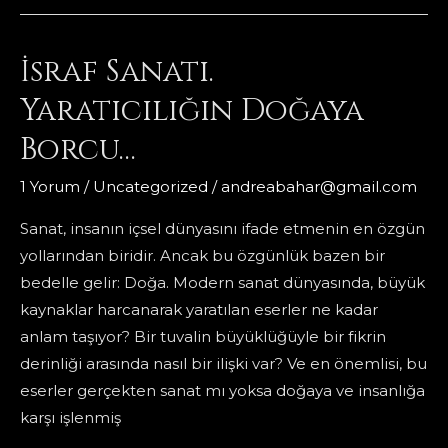
Kandırma
Gücü:
İsraf Sanatı.
Kaosla
Dans
Yaratıcılığın Doğaya
Eden
Borcu…
Düzen
1 Yorum
/
Uncategorized
/
andreabahar@gmail.com
Sanat, insanın içsel dünyasını ifade etmenin en özgün
yollarından biridir. Ancak bu özgünlük bazen bir
bedelle gelir: Doğa. Modern sanat dünyasında, büyük
kaynaklar harcanarak yaratılan eserler ne kadar
anlam taşıyor? Bir tuvalin büyüklüğüyle bir fikrin
derinliği arasında nasıl bir ilişki var? Ve en önemlisi, bu
eserler gerçekten sanat mı yoksa doğaya ve insanlığa
karşı işlenmiş