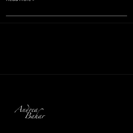
Evrimi:
Geçmişten
Geleceğe
Bir
Yolculuk