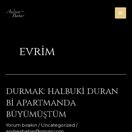
İçeriğe
atla
MA
ME
evrim
durmak: halbuki duran
bi apartmanda
büyümüştüm
Yorum bırakın
/
Uncategorized
/
andreabahar@gmail.com