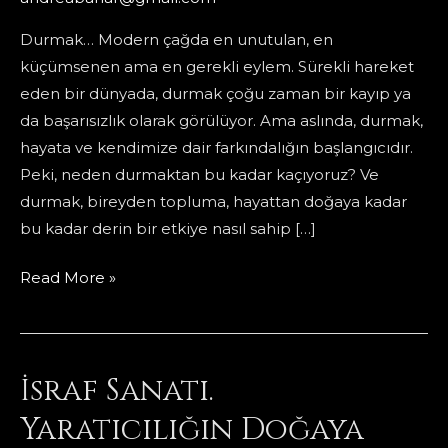
Durmak… Modern çağda en unutulan, en
küçümsenen ama en gerekli eylem. Sürekli hareket
eden bir dünyada, durmak çoğu zaman bir kayıp ya
da başarısızlık olarak görülüyor. Ama aslında, durmak,
hayata ve kendimize dair farkındalığın başlangıcıdır.
Peki, neden durmaktan bu kadar kaçıyoruz? Ve
durmak, bireyden topluma, hayattan doğaya kadar
bu kadar derin bir etkiye nasıl sahip […]
durmak:
Read More »
halbuki
duran
bi
İsraf Sanatı.
apartmanda
büyümüştüm
Yaratıcılığın Doğaya