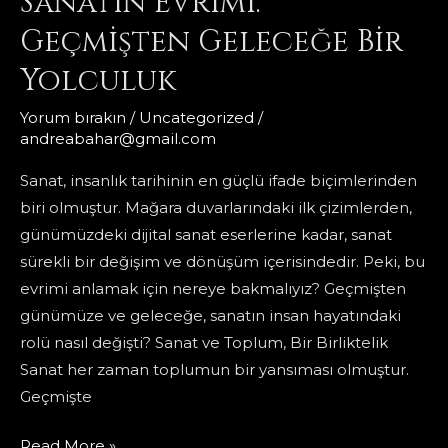
Sanatın Evrimi:
Geçmişten Geleceğe Bir
Yolculuk
Yorum bırakın
/
Uncategorized
/
andreabahar@gmail.com
Sanat, insanlık tarihinin en güçlü ifade biçimlerinden
biri olmuştur. Mağara duvarlarındaki ilk çizimlerden,
günümüzdeki dijital sanat eserlerine kadar, sanat
sürekli bir değişim ve dönüşüm içerisindedir. Peki, bu
evrimi anlamak için nereye bakmalıyız? Geçmişten
günümüze ve geleceğe, sanatın insan hayatındaki
rolü nasıl değişti? Sanat ve Toplum, Bir Birliktelik
Sanat her zaman toplumun bir yansıması olmuştur.
Geçmişte
Sanatın
Read More »