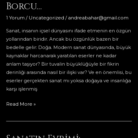
Borcu…
1 Yorum
/
Uncategorized
/
andreabahar@gmail.com
Sanat, insanın içsel dünyasını ifade etmenin en özgün
yollarından biridir. Ancak bu özgünlük bazen bir
bedelle gelir: Doğa. Modern sanat dünyasında, büyük
kaynaklar harcanarak yaratılan eserler ne kadar
anlam taşıyor? Bir tuvalin büyüklüğüyle bir fikrin
derinliği arasında nasıl bir ilişki var? Ve en önemlisi, bu
eserler gerçekten sanat mı yoksa doğaya ve insanlığa
karşı işlenmiş
İsraf
Read More »
Sanatı.
Yaratıcılığın
Doğaya
Borcu…