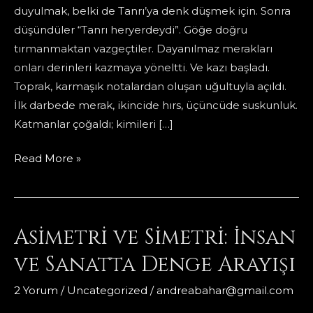
duyulmak, belki de Tanrı’ya denk düşmek için. Sonra
düşündüler “Tanrı heryerdeydi”. Göğe doğru
tırmanmaktan vazgeçtiler. Dayanılmaz merakları
onları derinleri kazmaya yöneltti. Ve kazı başladı.
Toprak, karmaşık notalardan oluşan uğultuyla açıldı.
İlk darbede merak, ikincide hırs, üçüncüde suskunluk.
Katmanlar çoğaldı; kimileri […]
Babil
Read More »
Çukuru
Asimetri ve Simetri: İnsan
ve Sanatta Denge Arayışı
2 Yorum
/
Uncategorized
/
andreabahar@gmail.com