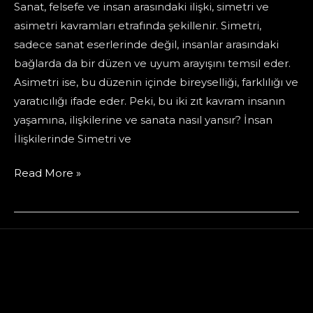
Sanat, felsefe ve insan arasındaki ilişki, simetri ve
asimetri kavramları etrafında şekillenir. Simetri,
sadece sanat eserlerinde değil, insanlar arasındaki
bağlarda da bir düzen ve uyum arayışını temsil eder.
Asimetri ise, bu düzenin içinde bireyselliği, farklılığı ve
yaratıcılığı ifade eder. Peki, bu iki zıt kavram insanın
yaşamına, ilişkilerine ve sanata nasıl yansır? İnsan
İlişkilerinde Simetri ve
Asimetri
Read More »
ve
Simetri:
İnsan
ve
Sanatta
Denge
Arayışı