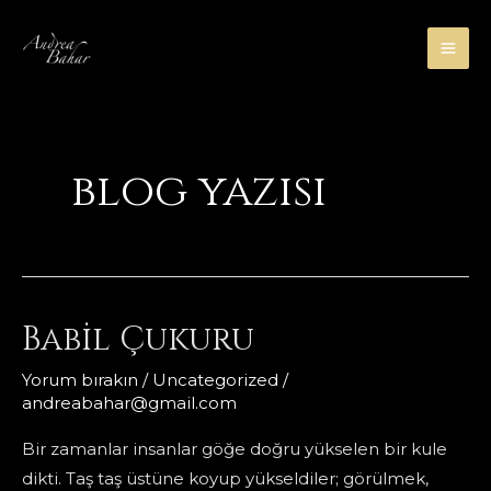
İçeriğe
atla
MA
ME
blog yazısı
Babil Çukuru
Yorum bırakın
/
Uncategorized
/
andreabahar@gmail.com
Bir zamanlar insanlar göğe doğru yükselen bir kule
dikti. Taş taş üstüne koyup yükseldiler; görülmek,