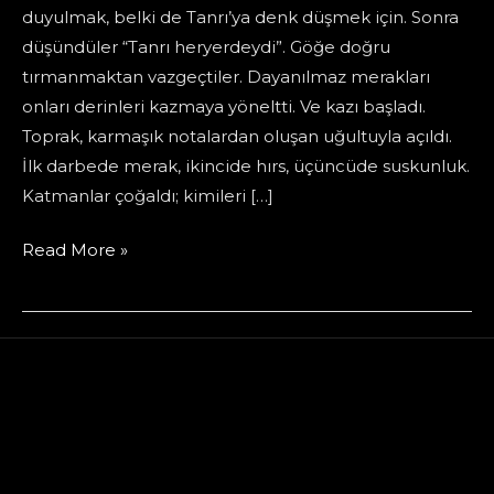
duyulmak, belki de Tanrı’ya denk düşmek için. Sonra
düşündüler “Tanrı heryerdeydi”. Göğe doğru
tırmanmaktan vazgeçtiler. Dayanılmaz merakları
onları derinleri kazmaya yöneltti. Ve kazı başladı.
Toprak, karmaşık notalardan oluşan uğultuyla açıldı.
İlk darbede merak, ikincide hırs, üçüncüde suskunluk.
Katmanlar çoğaldı; kimileri […]
Babil
Read More »
Çukuru