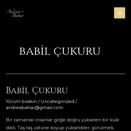
İçeriğe
atla
MA
ME
babil çukuru
Babil Çukuru
Yorum bırakın
/
Uncategorized
/
andreabahar@gmail.com
Bir zamanlar insanlar göğe doğru yükselen bir kule
dikti. Taş taş üstüne koyup yükseldiler; görülmek,